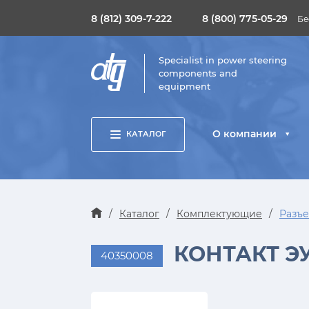
8 (812) 309-7-222
8 (800) 775-05-29
Бе
Specialist in power steering
components and
equipment
О компании
КАТАЛОГ
/
Каталог
/
Комплектующие
/
Разъе
КОНТАКТ ЭУ
40350008