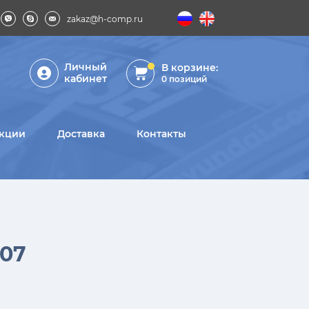
zakaz@h-comp.ru
Личный
В корзине:
кабинет
0
позиций
кции
Доставка
Контакты
007