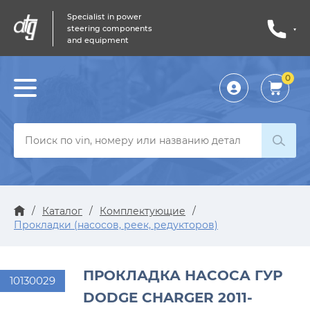
Specialist in power
steering components
and equipment
0
Личный
кабинет
/
Каталог
/
Комплектующие
/
Прокладки (насосов, реек, редукторов)
ПРОКЛАДКА НАСОСА ГУР
10130029
DODGE CHARGER 2011-