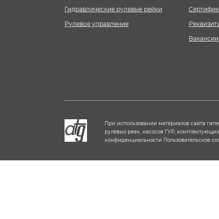
Гидравлические рулевые рейки
Сертифик
Рулевое управление
Реквизит
Вакансии
При использовании материалов сайта гип
рулевых реек, насосов ГУР, комплектующи
конфиденциальности
Пользовательское с