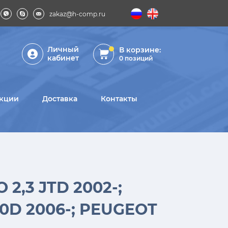
zakaz@h-comp.ru
Личный
В корзине:
кабинет
0
позиций
кции
Доставка
Контакты
,3 JTD 2002-;
.0D 2006-; PEUGEOT