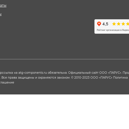
аты
ы
ерссылка на
atg-components.ru
обязательна. Официальный сайт ООО «ПАРУС». Пр
х. Все права защищены и охраняются законом. © 2010-2023 ООО «ПАРУС»
Политика
оглашение