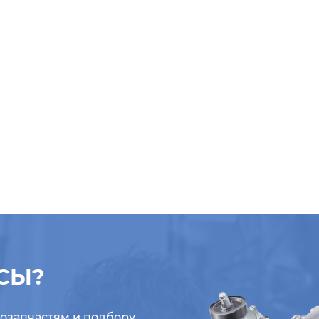
СЫ?
тозапчастям и подбору