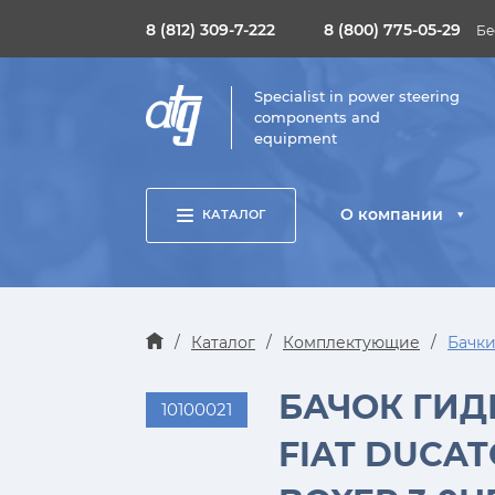
8 (812) 309-7-222
8 (800) 775-05-29
Бе
Specialist in power steering
components and
equipment
О компании
КАТАЛОГ
/
Каталог
/
Комплектующие
/
Бачки
БАЧОК ГИДР
10100021
FIAT DUCATO