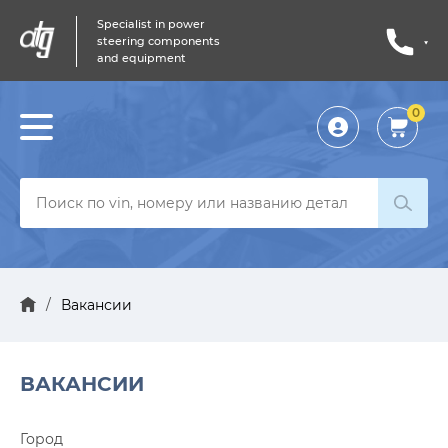
Specialist in power
steering components
and equipment
0
Личный
кабинет
/
Вакансии
ВАКАНСИИ
Город