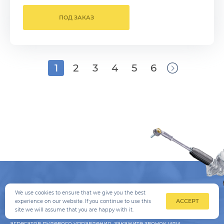
ПОД ЗАКАЗ
1
2
3
4
5
6
ОСТАЛИСЬ ВОПРОСЫ?
We use cookies to ensure that we give you the best
ACCEPT
experience on our website. If you continue to use this
site we will assume that you are happy with it.
Чтобы получить консультацию по автозапчастям и подбору
агрегатов рулевого управления, закажите звонок или