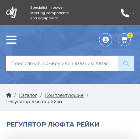
Specialist in power
steering components
and equipment
0
Личный
кабинет
/
Каталог
/
Комплектующие
/
Регулятор люфта рейки
РЕГУЛЯТОР ЛЮФТА РЕЙКИ