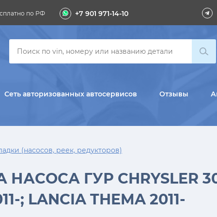
+7 901 971-14-10
сплатно по РФ
Сеть авторизованных автосервисов
Отзывы
А
адки (насосов, реек, редукторов)
НАСОСА ГУР CHRYSLER 300
1-; LANCIA THEMA 2011-