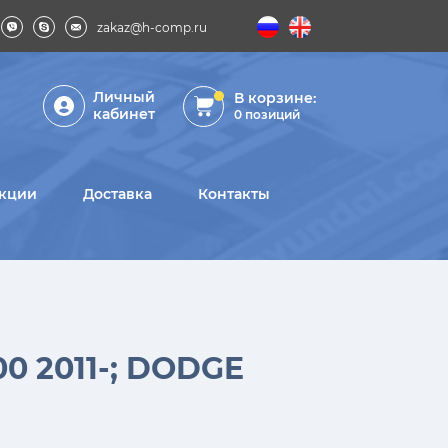
zakaz@h-comp.ru
Личный
В корзине:
кабинет
0
позиций
кции
Доставка
Контакты
 2011-; DODGE