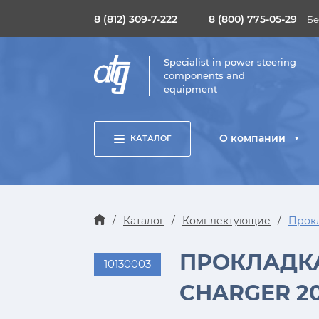
8 (812) 309-7-222
8 (800) 775-05-29
Бе
Specialist in power steering
components and
equipment
О компании
КАТАЛОГ
/
Каталог
/
Комплектующие
/
Прокл
ПРОКЛАДКА 
10130003
CHARGER 201