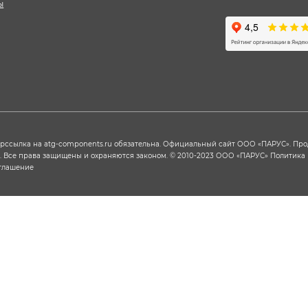
ы
ерссылка на
atg-components.ru
обязательна. Официальный сайт ООО «ПАРУС». Пр
х. Все права защищены и охраняются законом. © 2010-2023 ООО «ПАРУС»
Политика
оглашение