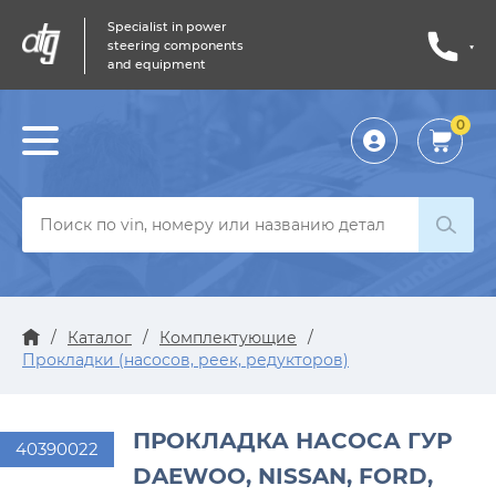
Specialist in power
steering components
and equipment
0
Личный
кабинет
/
Каталог
/
Комплектующие
/
Прокладки (насосов, реек, редукторов)
ПРОКЛАДКА НАСОСА ГУР
40390022
DAEWOO, NISSAN, FORD,