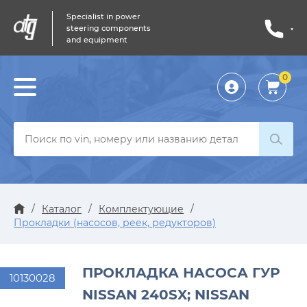
Specialist in power
steering components
and equipment
0
Личный
кабинет
/
Каталог
/
Комплектующие
/
Прокладки (насосов, реек, редукторов)
ПРОКЛАДКА НАСОСА ГУР
10130028
NISSAN 240SX; NISSAN