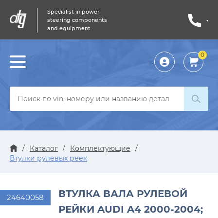
Specialist in power
steering components
and equipment
0
Личный
кабинет
/
Каталог
/
Комплектующие
/
Втулки рулевых реек
ВТУЛКА ВАЛА РУЛЕВОЙ
24640058
РЕЙКИ AUDI A4 2000-2004;