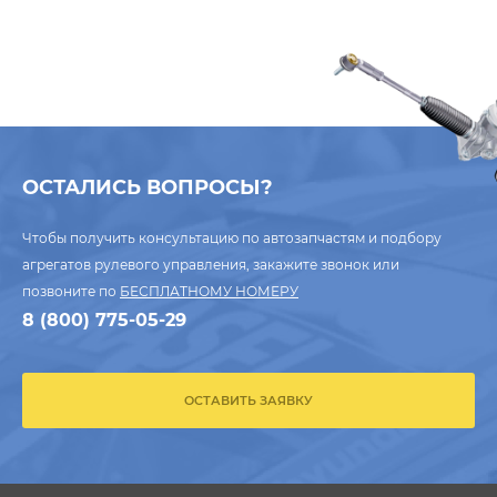
ОСТАЛИСЬ ВОПРОСЫ?
Чтобы получить консультацию по автозапчастям и подбору
агрегатов рулевого управления, закажите звонок или
позвоните по
БЕСПЛАТНОМУ НОМЕРУ
8 (800) 775-05-29
ОСТАВИТЬ ЗАЯВКУ