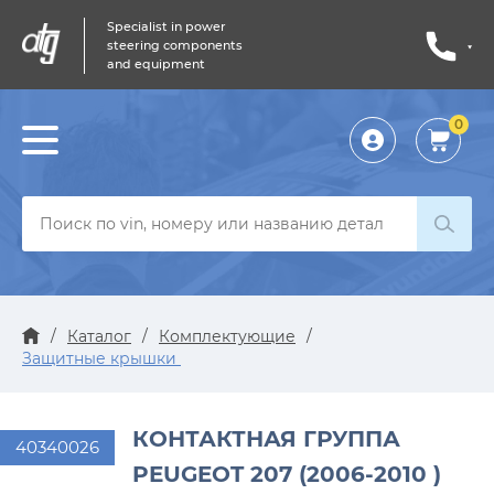
Specialist in power
steering components
and equipment
0
Личный
кабинет
/
Каталог
/
Комплектующие
/
Защитные крышки
КОНТАКТНАЯ ГРУППА
40340026
PEUGEOT 207 (2006-2010 )