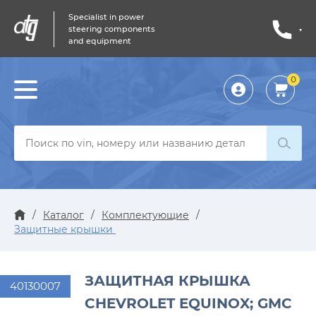
Specialist in power
steering components
and equipment
0
Личный
кабинет
/
Каталог
/
Комплектующие
/
Защитные крышки
ЗАЩИТНАЯ КРЫШКА
40130007
CHEVROLET EQUINOX; GMC