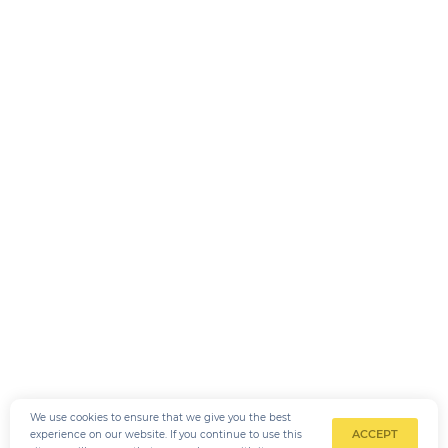
We use cookies to ensure that we give you the best
ACCEPT
experience on our website. If you continue to use this