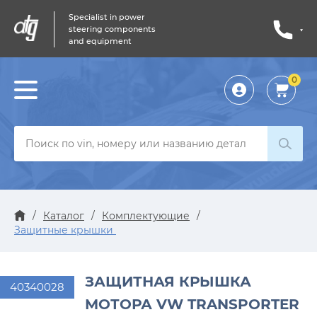
Specialist in power
steering components
and equipment
0
Личный
кабинет
/
Каталог
/
Комплектующие
/
Защитные крышки
ЗАЩИТНАЯ КРЫШКА
40340028
МОТОРА VW TRANSPORTER