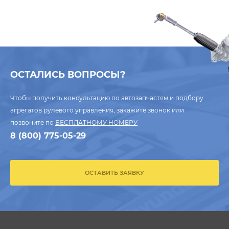
ОСТАЛИСЬ ВОПРОСЫ?
Чтобы получить консультацию по автозапчастям и подбору
агрегатов рулевого управления, закажите звонок или
позвоните по
БЕСПЛАТНОМУ НОМЕРУ
8 (800) 775-05-29
ОСТАВИТЬ ЗАЯВКУ