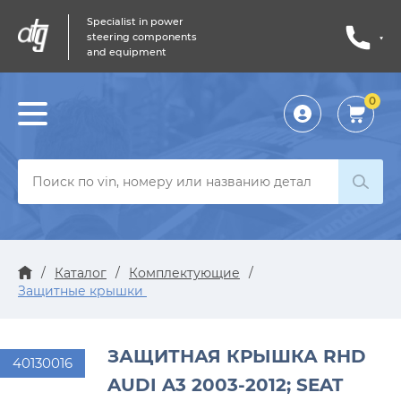
Specialist in power
steering components
and equipment
0
Личный
кабинет
/
Каталог
/
Комплектующие
/
Защитные крышки
ЗАЩИТНАЯ КРЫШКА RHD
40130016
AUDI A3 2003-2012; SEAT