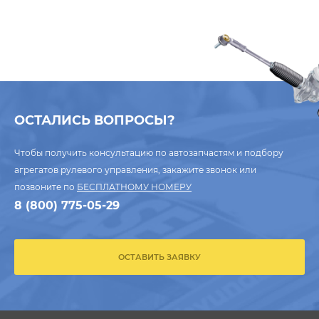
ОСТАЛИСЬ ВОПРОСЫ?
Чтобы получить консультацию по автозапчастям и подбору
агрегатов рулевого управления, закажите звонок или
позвоните по
БЕСПЛАТНОМУ НОМЕРУ
8 (800) 775-05-29
ОСТАВИТЬ ЗАЯВКУ