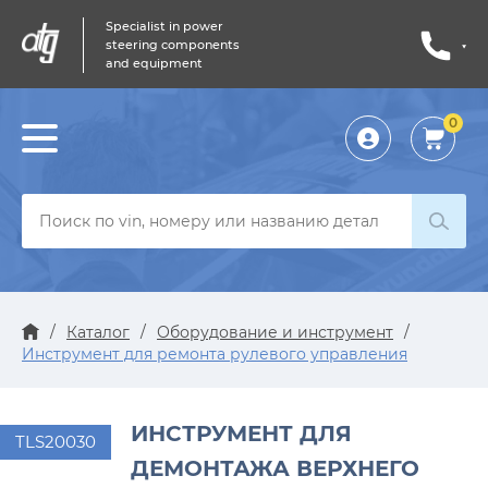
Specialist in power
steering components
and equipment
0
Личный
кабинет
/
Каталог
/
Оборудование и инструмент
/
Инструмент для ремонта рулевого управления
ИНСТРУМЕНТ ДЛЯ
TLS20030
ДЕМОНТАЖА ВЕРХНЕГО