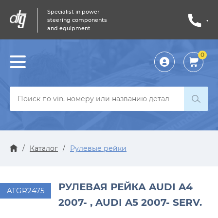
Specialist in power
steering components
and equipment
0
Личный
кабинет
/
Каталог
/
Рулевые рейки
РУЛЕВАЯ РЕЙКА AUDI A4
ATGR2475
2007- , AUDI A5 2007- SERV.