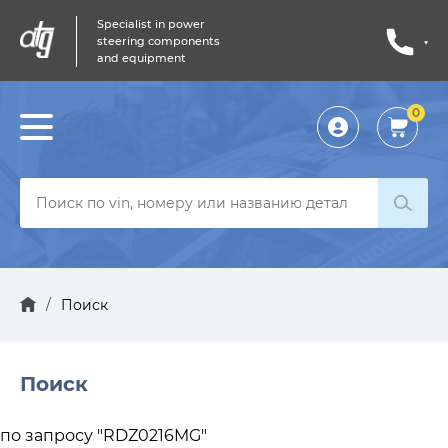
Specialist in power
steering components
and equipment
0
Личный
кабинет
/
Поиск
Поиск
по запросу "RDZ0216MG"