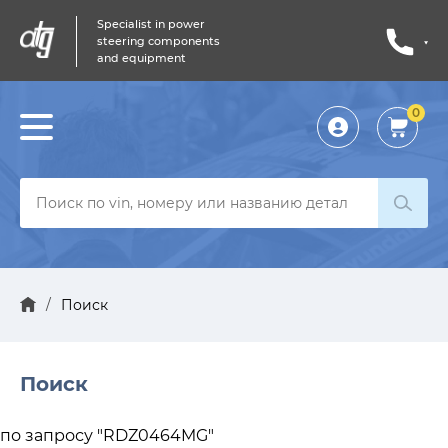
Specialist in power
steering components
and equipment
0
Личный
кабинет
/
Поиск
Поиск
по запросу "RDZ0464MG"