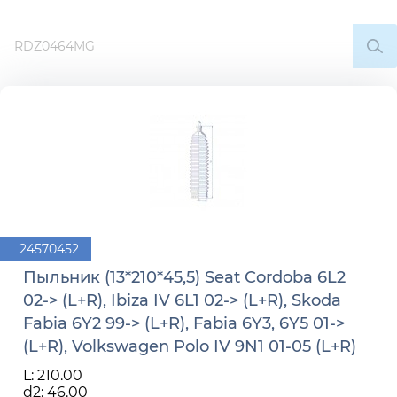
24570452
Пыльник (13*210*45,5) Seat Cordoba 6L2
02-> (L+R), Ibiza IV 6L1 02-> (L+R), Skoda
Fabia 6Y2 99-> (L+R), Fabia 6Y3, 6Y5 01->
(L+R), Volkswagen Polo IV 9N1 01-05 (L+R)
L: 210.00
d2: 46.00